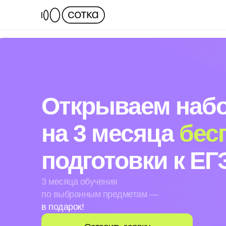
Открываем наб
на 3 месяца
бес
подготовки к ЕГ
3 месяца обучения
по выбранным предметам —
в подарок!