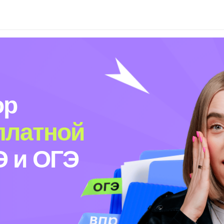
ор
платной
Э и ОГЭ