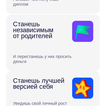
Учим онлайн-
профессиям
на практике
Сертификат
Доступ
к развивающим
курсам