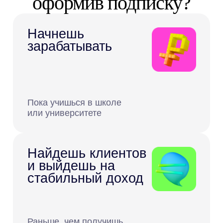
Станешь
независимым
от родителей
И перестанешь у них просить
деньги
Станешь лучшей
версией себя
Увидишь свой личный рост
уже через первую неделю
занятий, докажешь себе, что
можешь всё!