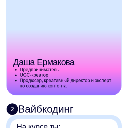
UGC-креатор
Продюсер, креативный директор и эксперт
по созданию контента
Вайбкодинг
2
На курсе ты:
Узнаешь что такое вайбкодинг и почему
это меняет нашу реальность
Сможешь получить доступ к Claude Code
и Codex
Поймешь работу с AI-агентами,
сделаешь своей первый проект
Узнаешь про субагентов и покажем
как создать целую команду AI-агентов
Расскажем что такое МСР и как с ними
работать (+бонус: делимся 30 самыми
полезными MCP)
Научим проектировать, разрабатывать,
делать дизайн и выпускать веб-
приложения, телеграм-ботов