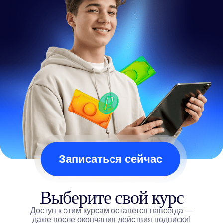
Записаться сейчас
UGC-креатор с нуля
1
Выберите свой курс
На курсе ты:
Доступ к этим курсам останется навсегда —
Разберёшься, как устроен рынок UGC
даже после окончания действия подписки!