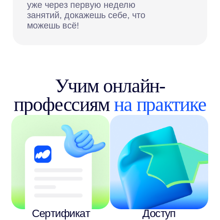
Карьерная
Стажировка
консультация
Сотка кормит?
Посмотри
сколько наших учеников
стали зарабатывать 100к+ в месяц!
Переходи по ссылке выше, можешь
написать каждому и убедиться,
что это реально:)
Меняй обучение профессиям когда
угодно, никаких ограничений
Начни зарабатывать уже после первой
недели обучения с нами со скиллами
в вайбкодинге и UGC
Вечный доступ к обучению: на 100 лет!