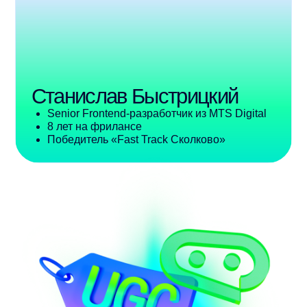
Не подошла одна
профессия —
выбирай
другую!
Можешь обучаться всем доступным
профессиям одновременно, без ограничений
и менять свой фокус обучения
Что ты получишь,
оформив подписку?