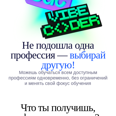
Начнешь
зарабатывать
Пока учишься в школе
или университете
Найдешь клиентов
и выйдешь на
стабильный доход
Раньше, чем получишь
диплом